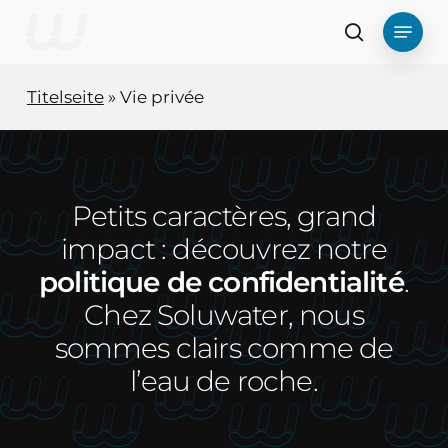
Zum
Menü
Hauptinhalt
Suche
springen
Titelseite
»
Vie privée
Petits caractères, grand
impact : découvrez notre
politique de confidentialité
.
Chez Soluwater, nous
sommes clairs comme de
l’eau de roche.