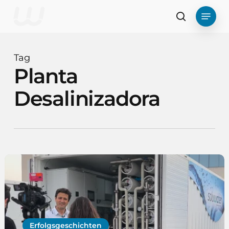
Zum
Menü
Hauptinhalt
Suche
springen
Tag
Planta
Desalinizadora
Erfolgsgeschichten