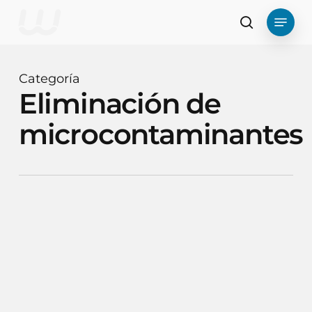
Ir
Menú
al
busque en
contenido
principal
Categoría
Eliminación de
microcontaminantes