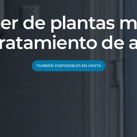
l
e
r
d
e
p
l
a
n
t
a
s
r
a
t
a
m
i
e
n
t
o
d
e
TAMBIÉN DISPONIBLES EN VENTA