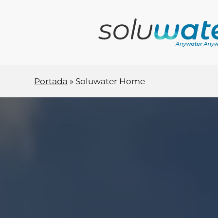
Ir
al
contenido
principal
Portada
»
Soluwater Home