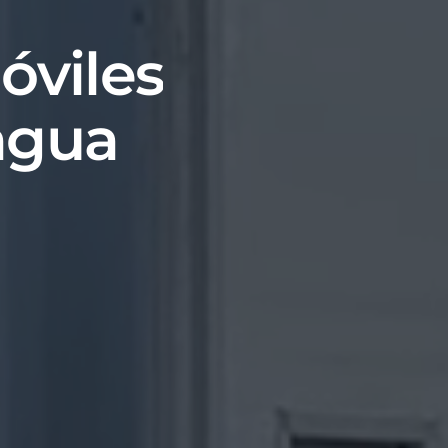
m
ó
v
i
l
e
s
a
g
u
a