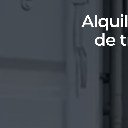
A
l
q
u
i
d
e
t