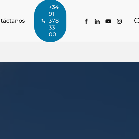
+34
91
facebook
linkedin
youtube
instagra
táctanos
378
33
00