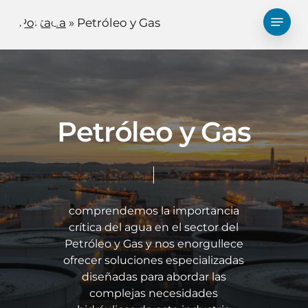
Ir
Menú
Portada
»
Petróleo y Gas
al
busque en
contenido
principal
Petróleo y Gas
comprendemos la importancia
crítica del agua en el sector del
Petróleo y Gas y nos enorgullece
ofrecer soluciones especializadas
diseñadas para abordar las
complejas necesidades