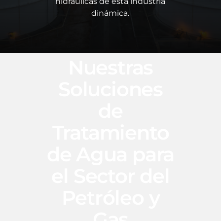
hidráulicas de esta industria
dinámica.
Nuestras
Soluciones
de
Tratamiento
de Agua para
el Sector del
Petróleo y
Gas