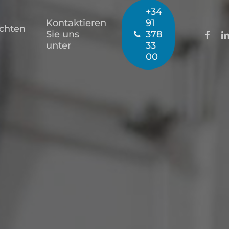
+34
Kontaktieren
91
ichten
facebo
li
Sie uns
378
unter
33
00