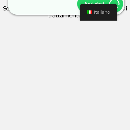
Apri chat
Soluzioni avanzate e flessibili per ogni tipo di
Italiano
trattamento
Le nostre
impianti mobili di trattamento delle
acque
integran tecnología de membrana
osmosi
inversa
e altre soluzioni all'avanguardia come
nanofiltrazione, ossidazione avanzata (AOP),
ozonizzazione
e carbone attivo granulare. Questa
combinazione consente di eliminare sali, materia
organica, microcontaminanti, microrganismi e
composti difficili, adattandosi ai requisiti più
esigenti in settori industriali, energetici e
farmaceutici.