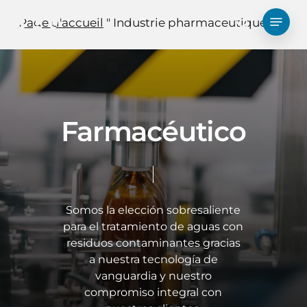
Skip
Menu
Page d'accueil
"
Industrie pharmaceutique
to
recherche
main
content
Farmacéutico
Somos la elección sobresaliente
para el tratamiento de aguas con
residuos contaminantes gracias
a nuestra tecnología de
vanguardia y nuestro
compromiso integral con