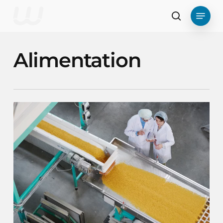
Skip
Menu
to
recherche
main
content
Alimentation