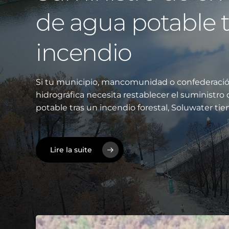
de agua potable t
incendio
Si tu municipio, mancomunidad o confederaci
hidrográfica necesita restablecer el suministro
potable tras un incendio forestal, Soluwater ti
Lire la suite