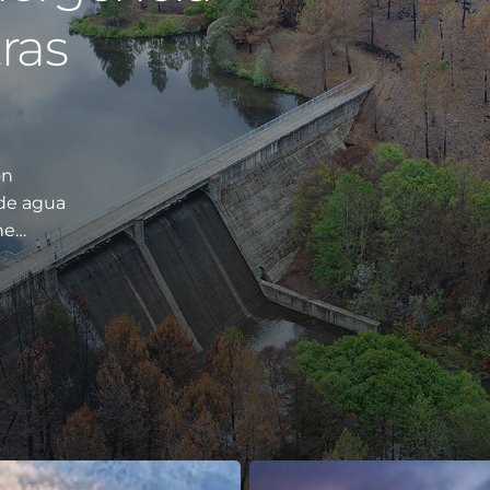
ras
ón
 de agua
ene…