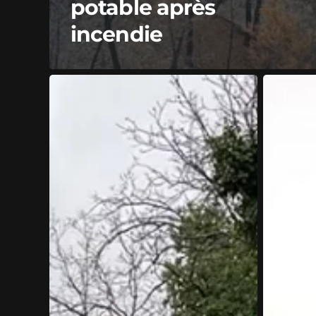
potable après
incendie