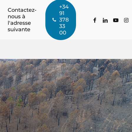
+34
Contactez-
91
nous à
facebook
linkedin
youtub
ins
378
l'adresse
33
suivante
00