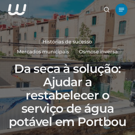
Saltar
Menu
para
pesquisa
o
conteúdo
principal
Histórias de sucesso
Mercados municipais
Osmose inversa
Da seca à solução:
Ajudar a
restabelecer o
serviço de água
potável em Portbou