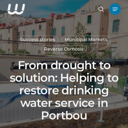
Skip
Menu
to
search
main
content
Success stories
Municipal Markets
Reverse Osmosis
From drought to
solution: Helping to
restore drinking
water service in
Portbou