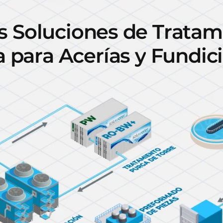
s
S
o
l
u
c
i
o
n
e
s
d
e
T
r
a
t
a
m
a
p
a
r
a
A
c
e
r
í
a
s
y
F
u
n
d
i
c
i