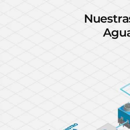
N
u
e
s
t
r
a
A
g
u