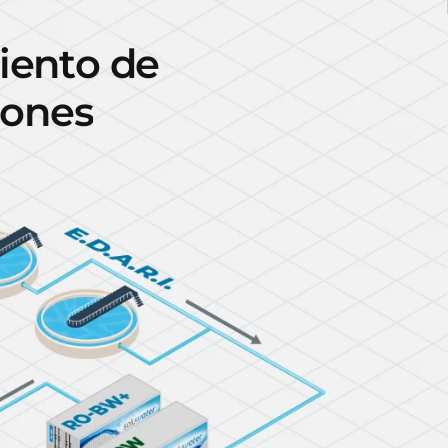
i
e
n
t
o
d
e
o
n
e
s