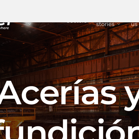
Productos
Success
Co
Sectors
stories
us 
A
c
e
r
í
a
s
f
u
n
d
i
c
i
ó