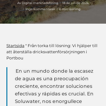
Av
Digital marknadsföring
18 de juli de 2024
Inga kommentarer
6 min läsning
Startsida
"
Från torka till lösning: Vi hjälper till
att återställa dricksvattenförsörjningen i
Portbou
En un mundo donde la escasez
de agua es una preocupación
creciente, encontrar soluciones
efectivas y rápidas es crucial. En
Soluwater, nos enorgullece