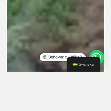
🤔 Behöver du hjälp?
Svenska