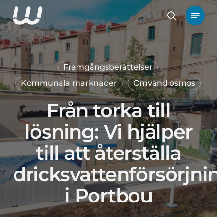
Hoppa
Meny
till
Sök
huvudinnehåll
Framgångsberättelser
Kommunala marknader
Omvänd osmos
Från torka till
lösning: Vi hjälper
till att återställa
dricksvattenförsörjn
i Portbou