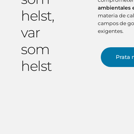
compromete
ambientales 
helst,
materia de ca
campos de gol
var
exigentes.
som
Prata 
helst