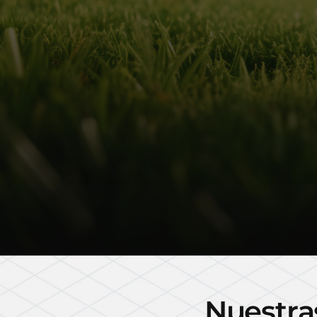
N
u
e
s
t
r
a