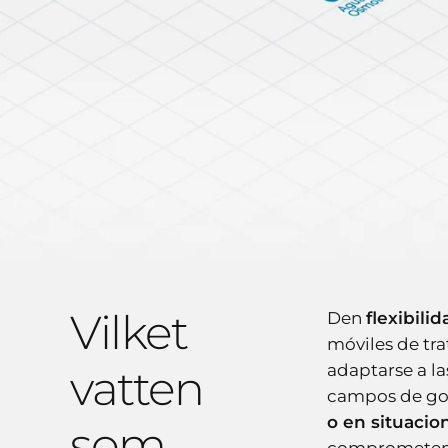
Vilket
Den
flexibili
móviles de tr
vatten
adaptarse a l
campos de gol
o en situaci
som