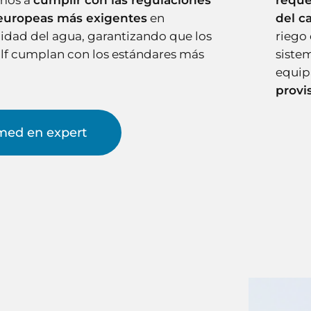
mos a
cumplir con las regulaciones
reque
europeas más exigentes
en
del 
lidad del agua, garantizando que los
riego 
f cumplan con los estándares más
siste
equip
provi
med en expert