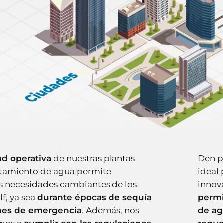
dad operativa
de nuestras plantas
Den
p
atamiento de agua permite
ideal 
as necesidades cambiantes de los
innov
f, ya sea
durante épocas de sequía
permi
ones de emergencia
. Además, nos
de a