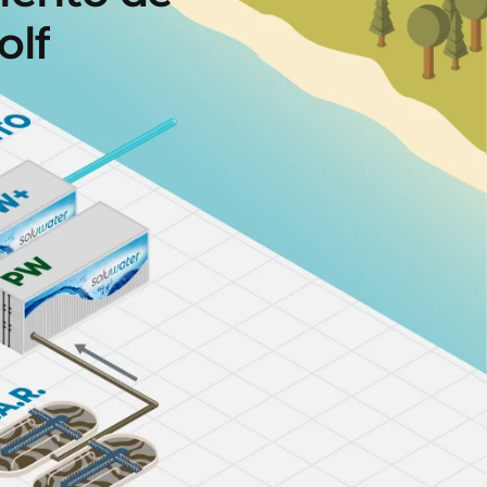
o
l
f