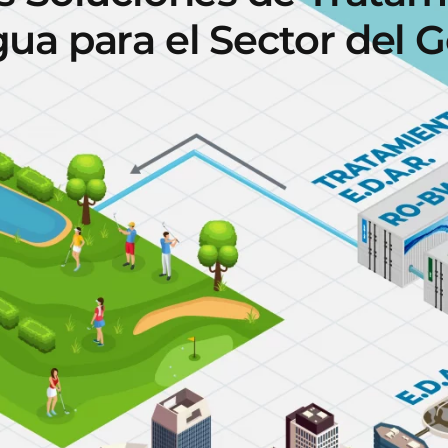
g
u
a
p
a
r
a
e
l
S
e
c
t
o
r
d
e
l
G