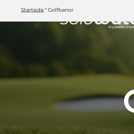
Hoppa
Startsida
"
Golfbanor
till
huvudinnehåll