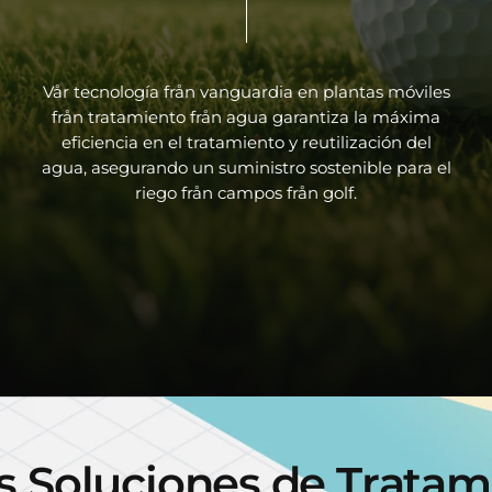
Vår
tecnología
från
vanguardia
en
plantas
móviles
från
tratamiento
från
agua
garantiza
la
máxima
eficiencia
en
el
tratamiento
y
reutilización
del
agua,
asegurando
un
suministro
sostenible
para
el
riego
från
campos
från
golf.
s
S
o
l
u
c
i
o
n
e
s
d
e
T
r
a
t
a
m