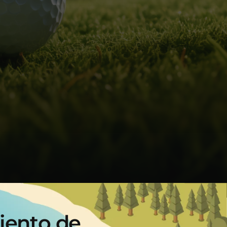
i
e
n
t
o
d
e