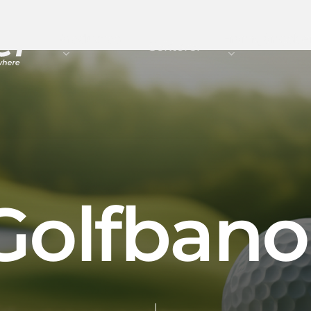
Productos
Framgångsber
Sektorer
G
o
l
f
b
a
n
o