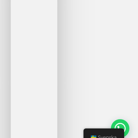
🤔 Behöver du hjälp?
Svenska