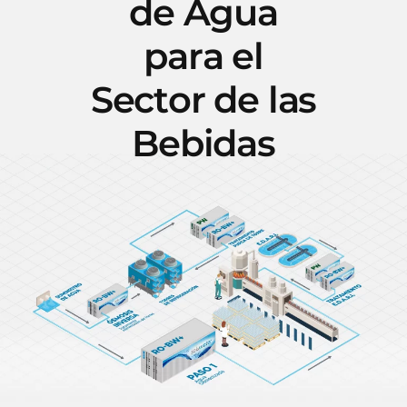
d
e
A
g
u
a
p
a
r
a
e
l
S
e
c
t
o
r
d
e
l
a
s
B
e
b
i
d
a
s