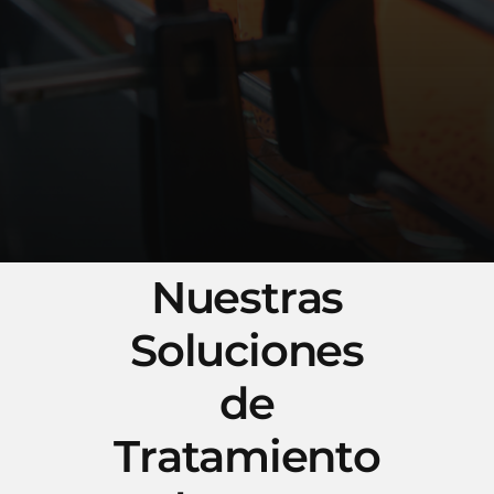
N
u
e
s
t
r
a
s
S
o
l
u
c
i
o
n
e
s
d
e
T
r
a
t
a
m
i
e
n
t
o