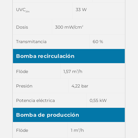
UVC
33 W
254
300 mW/cm
Dosis
2
Transmitancia
60 %
Bomba recirculación
1,57 m
/h
Flöde
3
Presión
4,22 bar
Potencia eléctrica
0,55 kW
Bomba de producción
1 m
/h
Flöde
3