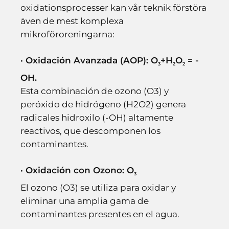
oxidationsprocesser kan vår teknik förstöra
även de mest komplexa
mikroföroreningarna:
· Oxidación Avanzada (AOP): O
+H
O
= -
3
2
2
OH.
Esta combinación de ozono (O3) y
peróxido de hidrógeno (H2O2) genera
radicales hidroxilo (-OH) altamente
reactivos, que descomponen los
contaminantes.
· Oxidación con Ozono: O
3
El ozono (O3) se utiliza para oxidar y
eliminar una amplia gama de
contaminantes presentes en el agua.