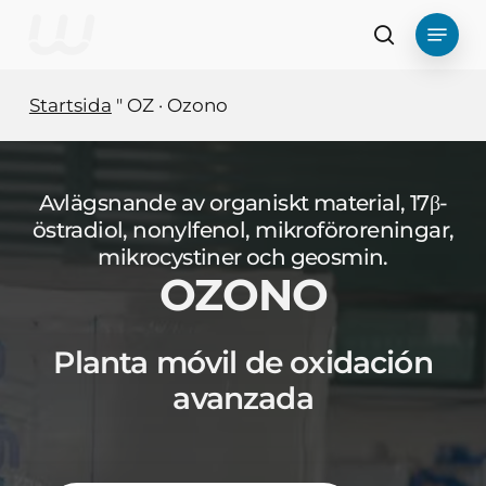
Hoppa
Meny
till
Sök
huvudinnehåll
Startsida
"
OZ · Ozono
Avlägsnande av organiskt material, 17β-
östradiol, nonylfenol, mikroföroreningar,
mikrocystiner och geosmin.
OZONO
Planta móvil de oxidación
avanzada