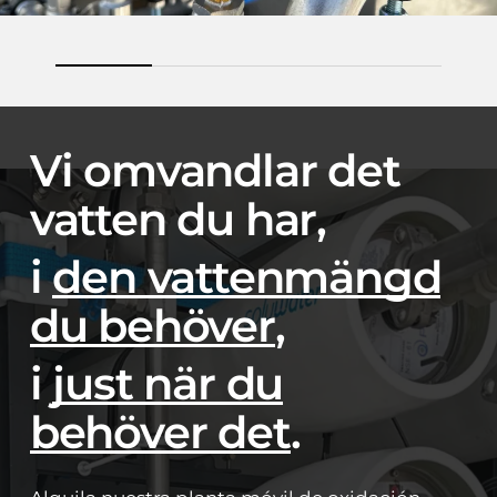
Vi omvandlar det
vatten du har,
i
den vattenmängd
du behöver
,
i
just när du
behöver det
.