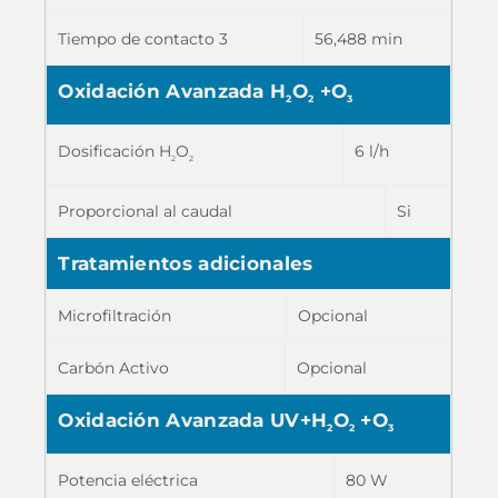
Tiempo de contacto 3
56,488 min
Oxidación Avanzada H
O
+O
2
2
3
Dosificación H
O
6 l/h
2
2
Proporcional al caudal
Si
Tratamientos adicionales
Microfiltración
Opcional
Carbón Activo
Opcional
Oxidación Avanzada UV+H
O
+O
2
2
3
Potencia eléctrica
80 W