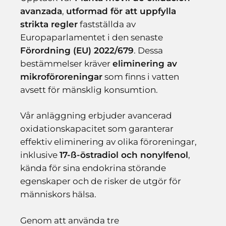
avanzada
,
utformad för att uppfylla
strikta regler
fastställda av
Europaparlamentet i den senaste
Förordning (EU) 2022/679
. Dessa
bestämmelser kräver
eliminering av
mikroföroreningar
som finns i vatten
avsett för mänsklig konsumtion.
Vår anläggning erbjuder avancerad
oxidationskapacitet som garanterar
effektiv eliminering av olika föroreningar,
inklusive
17-ß-östradiol och nonylfenol
,
kända för sina endokrina störande
egenskaper och de risker de utgör för
människors hälsa.
Genom att använda tre