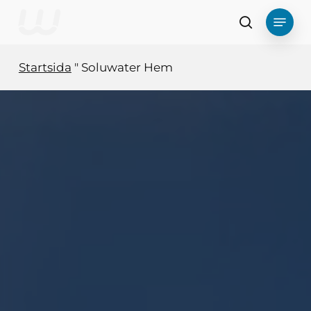
Hoppa
Meny
till
Sök
huvudinnehåll
Startsida
"
Soluwater Hem