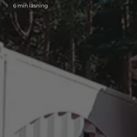
r
6 min läsning