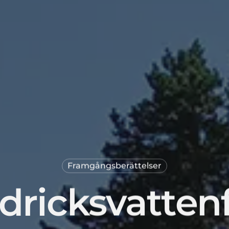
Framgångsberättelser
ig dricksvatte