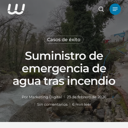
Ir
Menú
al
busque en
contenido
principal
Casos de éxito
Suministro de
emergencia de
agua tras incendio
Por
Marketing Digital
23 de febrero de 2026
Sin comentarios
6 min leer