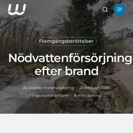
Hoppa
Meny
till
Sök
huvudinnehåll
Framgångsberättelser
Nödvattenförsörjning
efter brand
Av
Digital marknadsföring
23 februari 2026
Inga kommentarer
6 min läsning