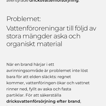
äventyrade
dricksvattenförsörjning
.
Problemet:
Vattenföroreningar
till
följd
av
stora
mängder
aska
och
organiskt
material
När en brand härjar i ett
avrinningsområde är problemet inte löst
bara för att elden släckts: regnet
kommer, vattenföringen ökar och vattnet
rinner ned, fyllt av aska och fasta
partiklar. För att säkerställa
dricksvattenförsörjning efter brand
,