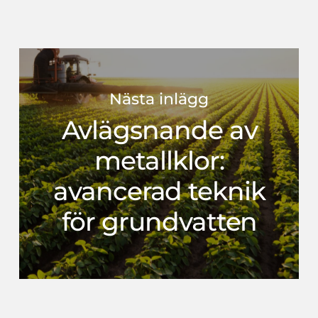
Nästa inlägg
Avlägsnande av
metallklor:
avancerad teknik
för grundvatten