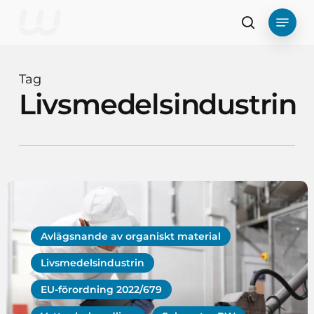
Hoppa
Meny
till
Sök
huvudinnehåll
Tag
Livsmedelsindustrin
Avlägsnande av organiskt material
Livsmedelsindustrin
EU-förordning 2022/679