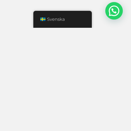
Svenska
tion.
ation.