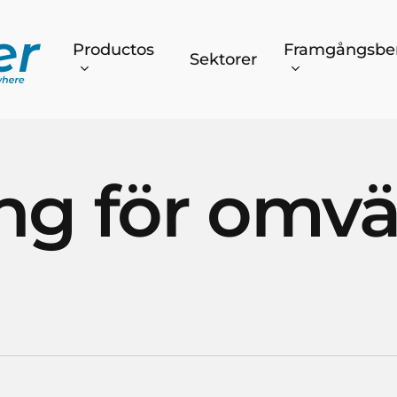
Productos
Framgångsber
Sektorer
ng för omv