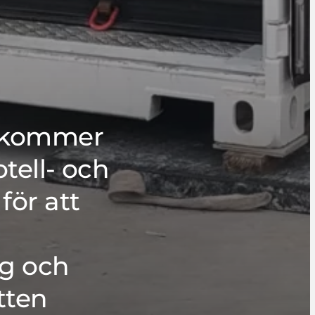
 kommer
tell- och
för att
ng och
tten