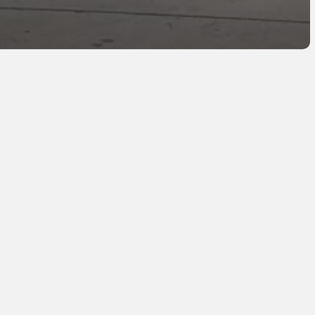
a inte en droppe informa
 inte en droppe inform
Prenumerera på vårt nyhetsbrev