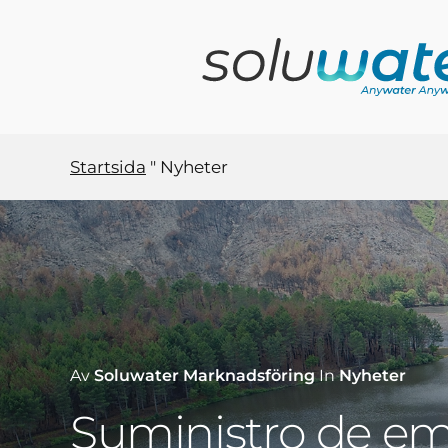
Hoppa
till
huvudinnehåll
Startsida
"
Nyheter
Av
Soluwater Marknadsföring
In
Nyheter
Suministro de e