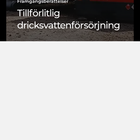
Framgångsberättelser
Tillförlitlig
dricksvattenförsörjning