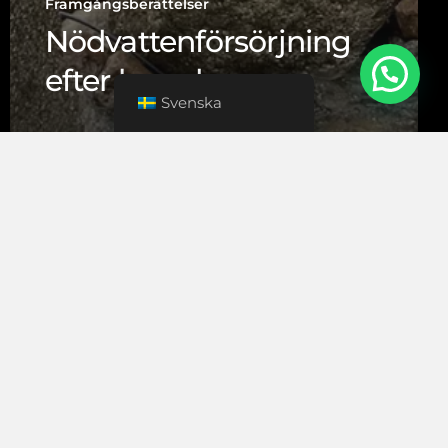
Framgångsberättelser
Nödvattenförsörjning
efter brand
🤔 Behöver du hjälp?
Svenska