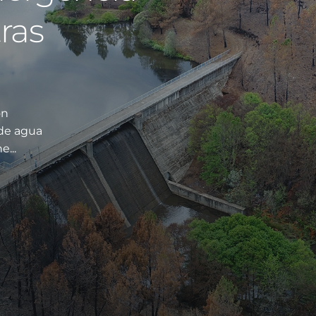
ras
ón
 de agua
e...